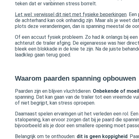
teken dat er vanbinnen stress borrelt.
Let wel: verwissel dit niet met fysieke beperkingen
. Een
de achterhand kan ook onhandig zijn. Maar als je weet dat
plots deze veranderingen, dan is spanning meestal de oo
Of een accuut fysiek probleem. Zo had ik onlangs bij een 
achteruit de trailer afging. De eigenaresse was hier direct
bleek een blokkade in de knie te zijn. Na de juiste behan
laadklep gaan terug goed.
Waarom paarden spanning opbouwen
Paarden zijn en blijven vluchtdieren.
Onbekende of moeili
spanning. Dat kan gaan van de trailer tot een vreemde vui
of niet begrijpt, kan stress oproepen.
Daarnaast spelen ervaringen uit het verleden een rol. Een 
stalopening, kan ervoor zorgen dat bij je paard die spanni
bijvoorbeeld als je door een smallere opening moet passe
Belangrijk om te onthouden:
dit is geen koppigheid
. Pa