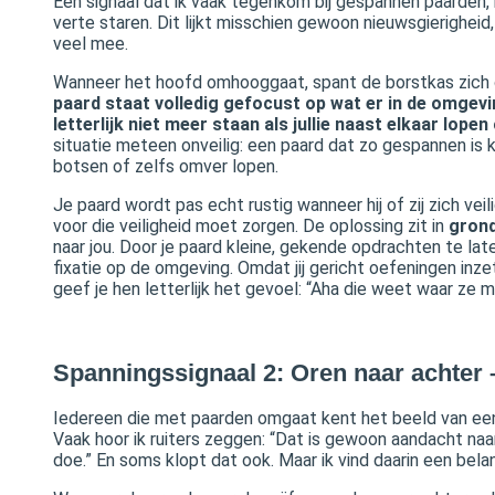
Een signaal dat ik vaak tegenkom bij gespannen paarden, 
verte staren. Dit lijkt misschien gewoon nieuwsgierigheid, 
veel mee.
Wanneer het hoofd omhooggaat, spant de borstkas zich o
paard staat volledig gefocust op wat er in de omgev
letterlijk niet meer staan als jullie naast elkaar lope
situatie meteen onveilig: een paard dat zo gespannen is k
botsen of zelfs omver lopen.
Je paard wordt pas echt rustig wanneer hij of zij zich vei
voor die veiligheid moet zorgen. De oplossing zit in
gron
naar jou. Door je paard kleine, gekende opdrachten te lat
fixatie op de omgeving. Omdat jij gericht oefeningen inzet
geef je hen letterlijk het gevoel: “Aha die weet waar ze m
Spanningssignaal 2: Oren naar achter 
Iedereen die met paarden omgaat kent het beeld van e
Vaak hoor ik ruiters zeggen: “Dat is gewoon aandacht naar 
doe.” En soms klopt dat ook. Maar ik vind daarin een belang