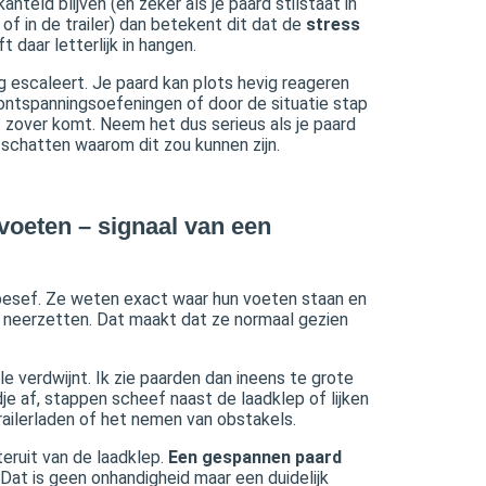
teld blijven (en zeker als je paard stilstaat in
s of in de trailer) dan betekent dit dat de
stress
ft daar letterlijk in hangen.
ng escaleert. Je paard kan plots hevig reageren
t ontspanningsoefeningen of door de situatie stap
 zover komt. Neem het dus serieus als je paard
 schatten waarom dit zou kunnen zijn.
voeten – signaal van een
besef. Ze weten exact waar hun voeten staan en
 neerzetten. Dat maakt dat ze normaal gezien
e verdwijnt. Ik zie paarden dan ineens te grote
dje af, stappen scheef naast de laadklep of lijken
 trailerladen of het nemen van obstakels.
eruit van de laadklep.
Een gespannen paard
n. Dat is geen onhandigheid maar een duidelijk