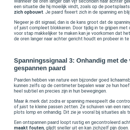
Wanneer de oren langer dan vijf seconden naar achter gekan
een situatie die hij moeilijk vindt, zoals op de poetsplaat
zich opbouwt
. Je paard fixeert zich in de spanning en blij
Negeer je dit signaal, dan is de kans groot dat de spanni
of juist compleet blokkeren. Door tijdig in te grijpen me
voor stap makkelijker te maken kan je voorkomen dat het
de oren langer naar achter gericht houdt en probeer in te
Spanningssignaal 3: Onhandig met de 
gespannen paard
Paarden hebben van nature een bijzonder goed lichaams
kunnen zelfs op de centimeter bepalen waar ze hun hoef
heel subtiel en precies zijn in hun bewegingen.
Maar ik merk dat zodra er spanning meespeelt die control
of juist te kleine passen zetten. Ze schuiven van een ran
plots lomp en onhandig. Dit zie je vooral bij situaties als
Een ontspannen paard loopt rustig en gecontroleerd acht
maakt fouten
, glijdt sneller uit en kan zichzelf pijn doe