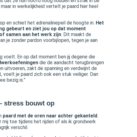
is dat ze hun hoofd hoog houden en strak in de
maar in werkelijkheid vertelt je paard hier heel
p en schiet het adrenalinepeil de hoogte in.
Het
ing gebeurt en ziet jou op dat moment
n of samen aan het werk zijn
. Dit maakt de
an je zonder pardon voorbijlopen, tegen je aan
lig voelt. En op dat moment ben jij degene die
dwerkoefeningen
die de aandacht terugbrengen
en uitvoeren, zakt de spanning en verdwijnt de
, voelt je paard zich ook een stuk veiliger. Dan
ee bezig is.”
– stress bouwt op
en
paard met de oren naar achter gekanteld
.
mij toe tijdens het rijden of als ik grondwerk
rijk verschil.